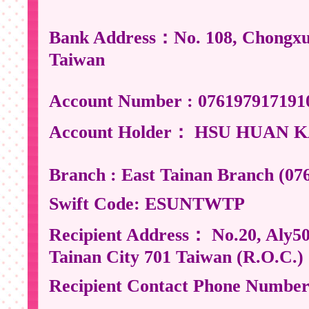
Bank Address：No. 108, Chongxue 
Taiwan
Account Number : 076197917191
Account Holder： HSU HUAN 
Branch : East Tainan Branch (07
Sw
ift Code: ESUNTWTP
Recipient Address： No.20, Aly50.
Tainan City 701 Taiwan (R.O.C.)
Recipient Contact Phone Number