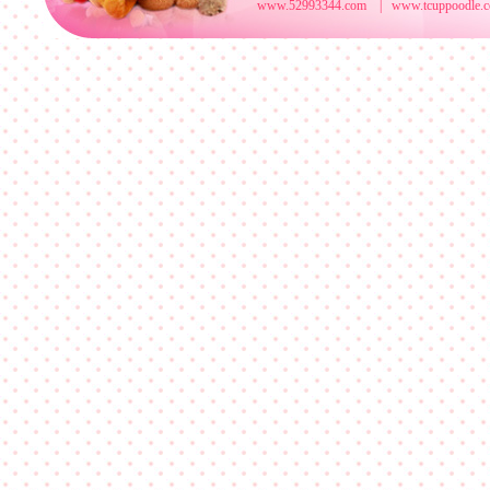
www.52993344.com | www.tcuppoodle.